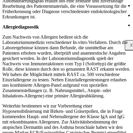
Automatisierungsgrad erlaubt uns eine zeitnahe und zuverlässige
Bearbeitung des Patientenmaterials, die eine Voraussetzung für die
Früherkennung oder Diagnose verschiedenster endokrinologischer
Erkrankungen ist.
Allergiediagnostik
Zum Nachweis von Allergien bedient sich die
Laboratoriumsmedizin verschiedener In-vitro-Verfahren. Durch die
X
Laborergebnisse können dann Befunde, die unmittelbar am
Patienten erhoben wurden, überprüft und anamnestische Angaben
gesichert werden. In der Laboratoriumsdiagnostik spielt der
Nachweis von Immunreaktionen vom Typ I (Soforttyp) die größte
Rolle, diese können durch den so genannten RAST erkannt werden.
Wir haben die Möglichkeit mittels RAST ca. 500 verschiedene
Einzelallergene zu testen. Neben Einzelallergentestungen erlauben
uns kombinierte Allergen-Panel aufgrund von speziellen
Zusammenstellungen (z. B. Nahrungsmittel-, Atopie- oder
Inhalations-Allergene) eine primäre Allergieabklärung.
Weiterhin bestimmen wir zur Vorbereitung einer
Hyposensibilisierung mit Birken- und Gräserpollen, die in Frage
kommenden Haupt- und Nebenallergene der Klasse IgA und IgG
mit rekombinanten Allergenen. Zur Aktivitätsbestimmung der
atopischen Dermatitis und des Asthma bronchiale haben wir den
neuen Marker ECP (Eosinophiles Catoinisches Protein) eingeführt.