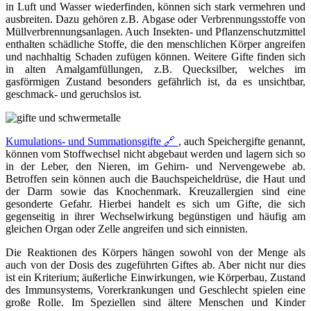
in Luft und Wasser wiederfinden, können sich stark vermehren und
ausbreiten. Dazu gehören z.B. Abgase oder Verbrennungsstoffe von
Müllverbrennungsanlagen. Auch Insekten- und Pflanzenschutzmittel
enthalten schädliche Stoffe, die den menschlichen Körper angreifen
und nachhaltig Schaden zufügen können. Weitere Gifte finden sich
in alten Amalgamfüllungen, z.B. Quecksilber, welches im
gasförmigen Zustand besonders gefährlich ist, da es unsichtbar,
geschmack- und geruchslos ist.
Kumulations- und Summationsgifte 🔗
, auch Speichergifte genannt,
können vom Stoffwechsel nicht abgebaut werden und lagern sich so
in der Leber, den Nieren, im Gehirn- und Nervengewebe ab.
Betroffen sein können auch die Bauchspeicheldrüse, die Haut und
der Darm sowie das Knochenmark. Kreuzallergien sind eine
gesonderte Gefahr. Hierbei handelt es sich um Gifte, die sich
gegenseitig in ihrer Wechselwirkung begünstigen und häufig am
gleichen Organ oder Zelle angreifen und sich einnisten.
Die Reaktionen des Körpers hängen sowohl von der Menge als
auch von der Dosis des zugeführten Giftes ab. Aber nicht nur dies
ist ein Kriterium; äußerliche Einwirkungen, wie Körperbau, Zustand
des Immunsystems, Vorerkrankungen und Geschlecht spielen eine
große Rolle. Im Speziellen sind ältere Menschen und Kinder