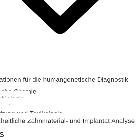
kationen für die humangenetische Diagnostik
ische Chemie
obiologie
nologie
iftung und Toxikologie
heitliche Zahnmaterial- und Implantat Analyse
s