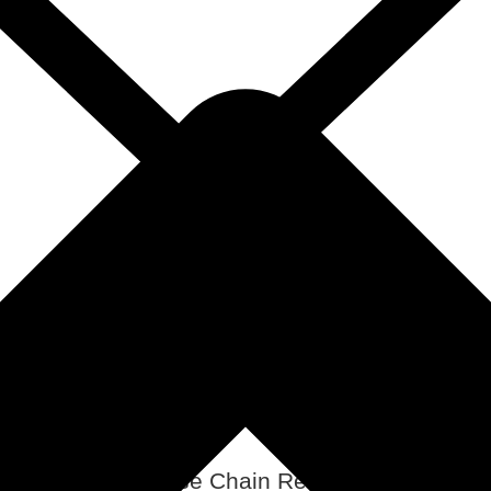
zellulares Vitamin- und Mineralstoffscreening
tive Belastungen auf Borrelien
onspeichelanalysen
Labor (Polymerase Chain Reaction)