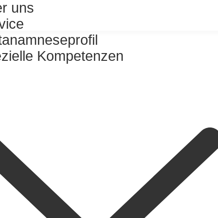
r uns
vice
tanamneseprofil
zielle Kompetenzen