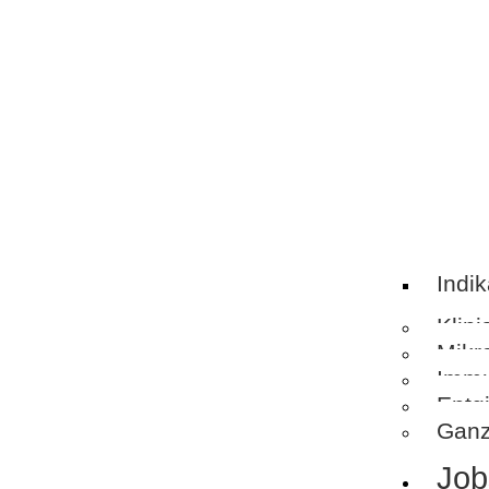
Indi
Klin
Mikr
Immu
Entg
Ganz
Job